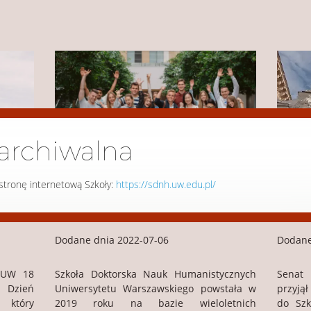
archiwalna
tronę internetową Szkoły:
https://sdnh.uw.edu.pl/
Dzień Otwarty Szkół Doktorskich UW
Rekrutacja 2022/2023
Dodane dnia 2022-07-06
Dodane
h UW 18
Szkoła Doktorska Nauk Humanistycznych
Senat
 Dzień
Uniwersytetu Warszawskiego powstała w
przyjął
 który
2019 roku na bazie wieloletnich
do Szk