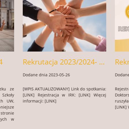
4
Rekrutacja 2023/2024- sprawdź swój wniosek w IRK
Dodane dnia 2023-05-26
Dodane
zku ze
[WPIS AKTUALIZOWANY] Link do spotkania:
Rejest
Szkoły
[LINK] Rejestracja w IRK: [LINK] Więcej
Dokto
ych UW,
informacji: [LINK]
ruszył
niejsze
[LINK] 
 stronie
tych w