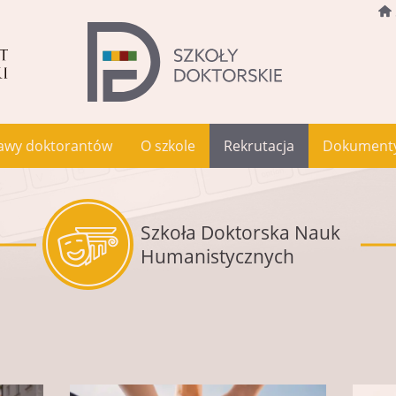
awy doktorantów
O szkole
Rekrutacja
Dokument
Szkoła Doktorska Nauk
Humanistycznych