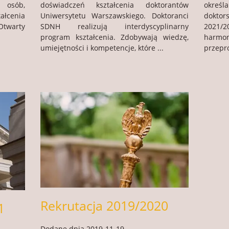
osób,
doświadczeń kształcenia doktorantów
okres
ałcenia
Uniwersytetu Warszawskiego. Doktoranci
dokto
Otwarty
SDNH realizują interdyscyplinarny
2021/2
program kształcenia. Zdobywają wiedzę,
harmo
umiejętności i kompetencje, które ...
przepro
Rekrutacja 2019/2020
1
Dodane dnia 2019-11-19