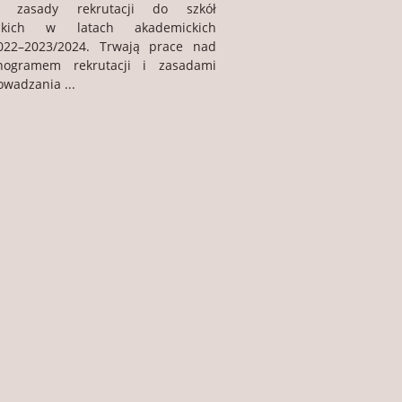
́la zasady rekrutacji do szkół
rskich w latach akademickich
022–2023/2024. Trwają prace nad
nogramem rekrutacji i zasadami
wadzania ...