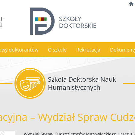
awy doktorantów
O szkole
Rekrutacja
Dokument
Szkoła Doktorska Nauk
Humanistycznych
acyjna – Wydział Spraw Cud
Wydział Spraw Cudzoziemców Mazowieckiego Urzędu W