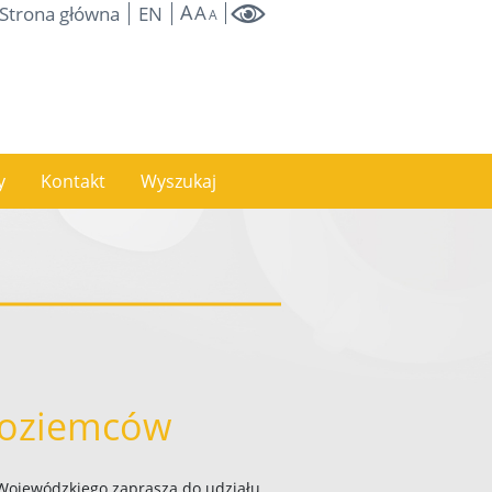
A
A
Strona główna
EN
A
y
Kontakt
Wyszukaj
zoziemców
ojewódzkiego zaprasza do udziału