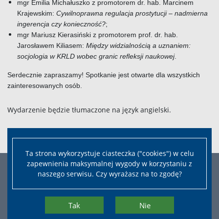
mgr Emilia Michałuszko z promotorem dr. hab. Marcinem
Krajewskim:
Cywilnoprawna regulacja prostytucji – nadmierna
ingerencja czy konieczność?
;
mgr Mariusz Kierasiński z promotorem prof. dr. hab.
Jarosławem Kiliasem:
Między widzialnością a uznaniem:
socjologia w KRLD wobec granic refleksji naukowej
.
Serdecznie zapraszamy! Spotkanie jest otwarte dla wszystkich
zainteresowanych osób.
Wydarzenie będzie tłumaczone na język angielski.
Wydarzenie na Facebooku:
LINK
Ta strona wykorzystuje ciasteczka ("cookies") w celu
zapewnienia maksymalnej wygody w korzystaniu z
naszego serwisu. Czy wyrażasz na to zgodę?
Tak
Nie